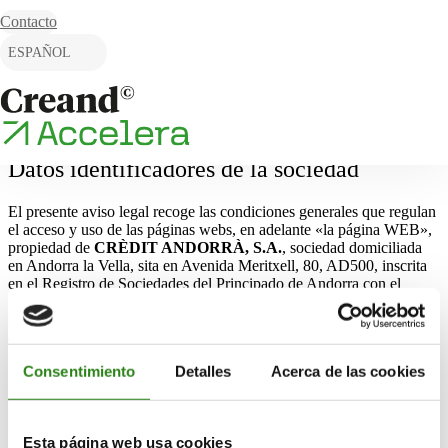
Skip to content
Contacto
ESPAÑOL
CATALÀ
ENGLISH
Datos identificadores de la sociedad
El presente aviso legal recoge las condiciones generales que regulan
el acceso y uso de las páginas webs, en adelante «la página WEB»,
propiedad de
CRÈDIT ANDORRÀ, S.A.
, sociedad domiciliada
en Andorra la Vella, sita en Avenida Meritxell, 80, AD500, inscrita
en el Registro de Sociedades del Principado de Andorra con el
número 1673, libro B-1, folio 70, inscripción con fecha 26 de
noviembre de 1970, teléfono 888888, y dirección de correo
electrónico de contacto
info@creand.ad
.
Consentimiento
Detalles
Acerca de las cookies
El acceso a la página WEB es gratuito y su visualización no requiere
ningún registro ni suscripción previa.
Esta página web usa cookies