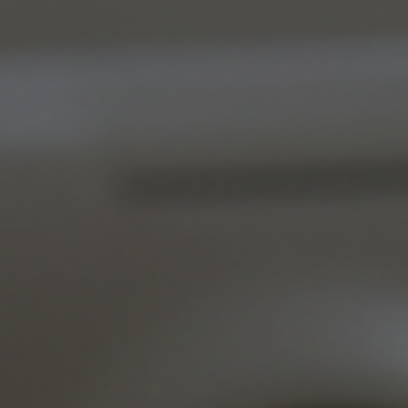
Andorra en l’escena internacional de la innovació. Fins ara, ja ha donat