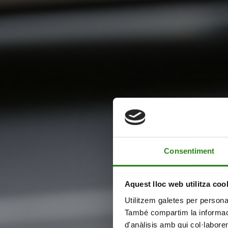
Consentiment
Aquest lloc web utilitza coo
Utilitzem galetes per personali
També compartim la informació
d'anàlisis amb qui col·labore