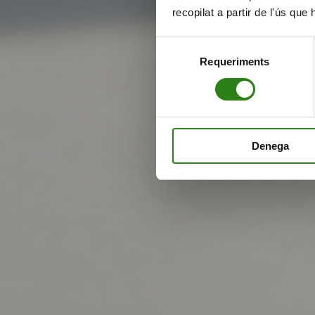
recopilat a partir de l'ús que
Selecció
Requeriments
de
consentiment
Denega