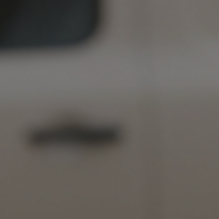
Scale Lab Andorra és el primer fons de dret andorrà que inverteix en st
suport a gairebé trenta start-ups que encarnen aquest esperit transform