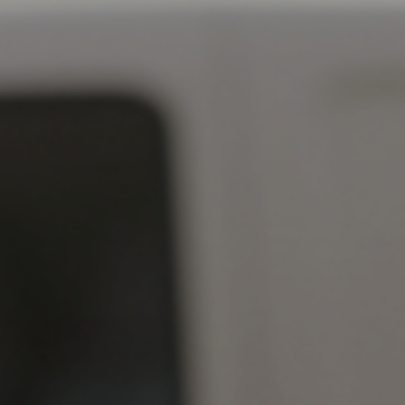
amb un model de negoci validat i escalable. 
entre 100 i 500k€ per projecte i també donem
desenvolupament del negoci i al possible ater
Andorra.
El nostre portfolio