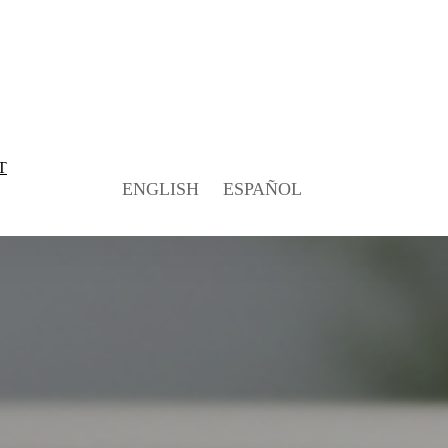
T
ENGLISH
ESPAÑOL
ue s’adreça a
ferencial o