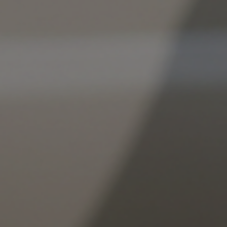
art-ups i té la missió d’impulsar projectes amb alt potencial i de situar 
ador.