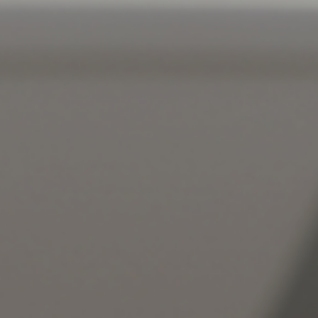
Invertim
 suport al
ratge a