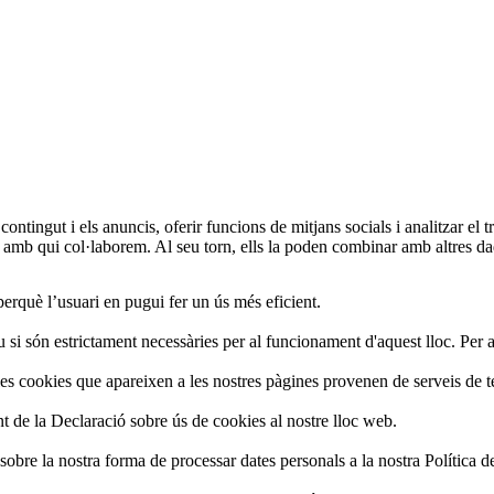
 l’usuari i que ens permeten saber la freqüència de les seves visites, el
, SA.
ar publicitat en funció de criteris predefinits per CRÈDIT ANDORRÀ, SA
NDORRÀ, SA.
, SA.
e sobre la privacitat dels usuaris, donat que, per regla general, permet 
nt.
inalitats?
esta Política de
cookies
en funció d’exigències legals o reglamentàries,
uari estarà consentint la generació de
cookies
per a les finalitats esment
ca de
cookies
.
inar les
cookies
que s’hagin emmagatzemat al seu ordinador i que necess
 contingut i els anuncis, oferir funcions de mitjans socials i analitzar e
s d’un equip o domini gestionat pel titular del web des del qual es presta 
alla el procediment per desactivar les
cookies
depenent del seu navegad
sis amb qui col·laborem. Al seu torn, ells la poden combinar amb altres da
perquè l’usuari en pugui fer un ús més eficient.
des d’un equip o domini que no és gestionat pel titular del web des del qua
litar-cookies-que-los-sitios-we
rnet-explorer/delete-manage-cookies
i són estrictament necessàries per al funcionament d'aquest lloc. Per a t
 gestionat pel titular mateix del lloc web, però la informació que es rec
y?hl=es&answer=95647
les cookies que apareixen a les nostres pàgines provenen de serveis de t
s_ES
r
t de la Declaració sobre ús de cookies al nostre lloc web.
obre la nostra forma de processar dates personals a la nostra Política de