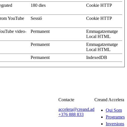
egrated
180 dies
Cookie HTTP
s from YouTube
Sessió
Cookie HTTP
 YouTube video-
Permanent
Emmagatzematge
Local HTML
Permanent
Emmagatzematge
Local HTML
Permanent
IndexedDB
Contacte
Creand Accelera
accelera@creand.ad
Qui Som
+376 888 833
Programes
Inversions