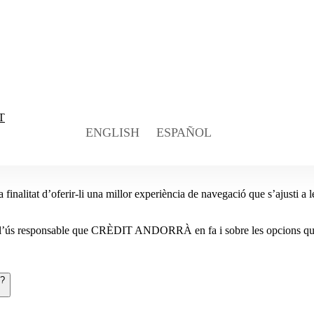
T
ENGLISH
ESPAÑOL
a finalitat d’oferir-li una millor experiència de navegació que s’ajusti a l
 l’ús responsable que CRÈDIT ANDORRÀ en fa i sobre les opcions que té
s?
 l’usuari i que ens permeten saber la freqüència de les seves visites, el
ar publicitat en funció de criteris predefinits per CRÈDIT ANDORRÀ, SA