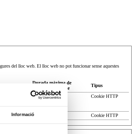
web i hi navega. La informació es conserva per tal de prestar el
egures del lloc web. El lloc web no pot funcionar sense aquestes
Durada màxima de
Tipus
l'emmagatzematge
ots. This is
1 dia
Cookie HTTP
s on the use of
 com utilitzar les diverses opcions o serveis que s’hi ofereixen,
Informació
omain
1 anys
Cookie HTTP
an vinculades. La informació que proporcionen s’utilitza per avaluar