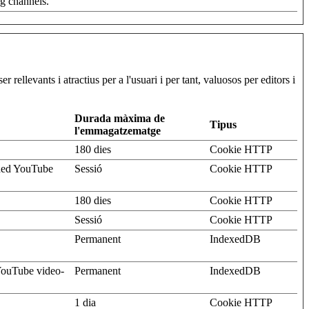
ng channels.
 rellevants i atractius per a l'usuari i per tant, valuosos per editors i
Durada màxima de
Tipus
l'emmagatzematge
180 dies
Cookie HTTP
dded YouTube
Sessió
Cookie HTTP
180 dies
Cookie HTTP
Sessió
Cookie HTTP
Permanent
IndexedDB
 YouTube video-
Permanent
IndexedDB
1 dia
Cookie HTTP