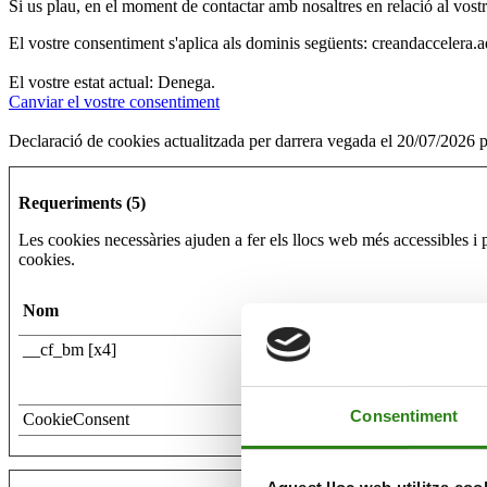
Si us plau, en el moment de contactar amb nosaltres en relació al vostre
Per emmagatzemar temporalment la informació relativa a les preferènci
El vostre consentiment s'aplica als dominis següents: creandaccelera.a
El vostre estat actual: Denega.
Canviar el vostre consentiment
Cookies
de sessió:
són responsables de compilar i emmagatzemar les 
servei sol·licitat.
Declaració de cookies actualitzada per darrera vegada el 20/07/2026 
Cookies
persistents:
són les encarregades de conservar les dades al te
Requeriments (5)
En funció de la seva finalitat:
Les cookies necessàries ajuden a fer els llocs web més accessibles i
cookies.
Nom
Proveïdor
Per garantir el funcionament correcte dels llocs web de CRÈDIT
__cf_bm [x4]
HubSpot
Cookies
tècniques:
són necessàries per permetre a l’usuari accedir al s
hubspotusercontent-eu1.n
Cookies
personalitzades:
són les que permeten a l’usuari navegar p
com ara l’idioma, la resolució de pantalla del dispositiu, la mena de n
Consentiment
CookieConsent
Cookiebot
Per recollir informació estadística per tal de millorar l’experiència en e
Cookies
d’anàlisi:
són les que permeten al seu responsable fer el segu