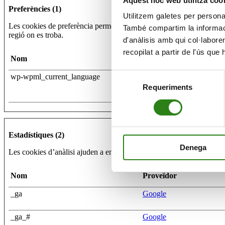
Aquest lloc web utilitza coo
l’activitat del web de CRÈDIT ANDORRÀ, SA amb la finalitat d’elaborar 
Preferències (1)
de les dades d’ús dels usuaris del servei.
Utilitzem galetes per personali
Les cookies de preferència permeten recordar al lloc web tota aquel
També compartim la informació
Cookies
pròpies:
regió on es troba.
d'anàlisis amb qui col·labore
recopilat a partir de l'ús que
Nom
Proveïdor
Data de
Cookie
Propietari
Fun
Selecció
wp-wpml_current_language
creandaccelera.ad
caducitat
Requeriments
de
Perm
Crèdit Andorrà,
l’us
consentiment
_ga
70 dies
SA
reco
web
Reco
_ga, _gat_gtag_UA
Estadístiques (2)
Crèdit Andorrà,
info
24 hores
SA
la n
Denega
Les cookies d’anàlisi ajuden a entendre als propietaris de llocs web 
l’us
Reco
Crèdit Andorrà,
info
Nom
Proveïdor
_gid
24 hores
SA
la n
l’us
_ga
Google
Reco
Cookie_notice_accepted
l’us
Crèdit Andorrà,
_ga_#
Google
24 hores
acce