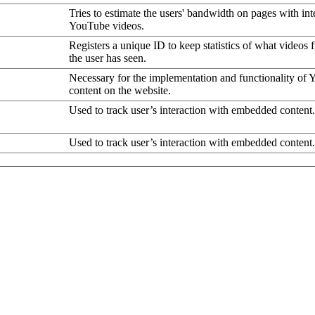
Tries to estimate the users' bandwidth on pages with int
YouTube videos.
Registers a unique ID to keep statistics of what video
the user has seen.
Necessary for the implementation and functionality of
content on the website.
Used to track user’s interaction with embedded content.
Used to track user’s interaction with embedded content.
ó
Tipus
r el rendiment
uncis i fer
Publicitària
anacions
r el rendiment
uncis i fer
Publicitària
anacions
r la publicitat:
orientada a
Publicitària
i