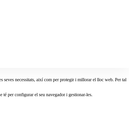
es seves necessitats, així com per protegir i millorar el lloc web. Per tal
 per configurar el seu navegador i gestionar-les.
s continguts més seleccionats i els elements de seguretat que poden
 i que s’activen mitjançant
cookies
servides per aquesta entitat o per