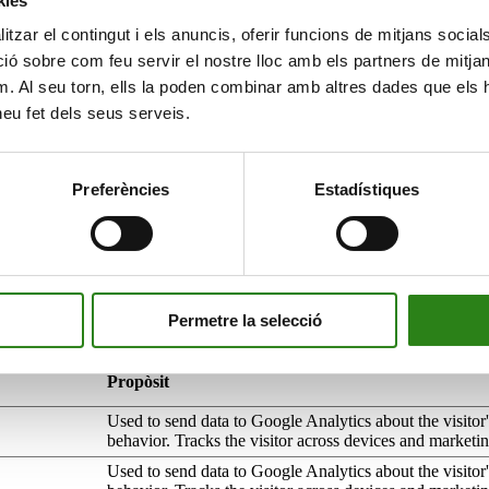
kies
perfils de navegació dels usuaris d’aquests llocs, aplicacions i plataf
tzar el contingut i els anuncis, oferir funcions de mitjans socials i
la informació relacionada amb la forma en la que canvia; la manera en q
 sobre com feu servir el nostre lloc amb els partners de mitjans 
m. Al seu torn, ells la poden combinar amb altres dades que els 
 heu fet dels seus serveis.
Propòsit
ció
Tipus
Designates the country code that is calculated based on 
address. Used to determine what language should be us
Preferències
Estadístiques
etre a
visitor.
uari ser
Mesurament
negut al lloc
llir
rmació sobre
Mesurament
avegació de
Permetre la selecció
com interactuen els visitants amb els llocs web mitjançant la recopilació
uari
llir
rmació sobre
Propòsit
Mesurament
avegació de
uari
Used to send data to Google Analytics about the visitor
rdar si
behavior. Tracks the visitor across devices and marketi
uari ha
Used to send data to Google Analytics about the visitor
ptat el
Tècnica