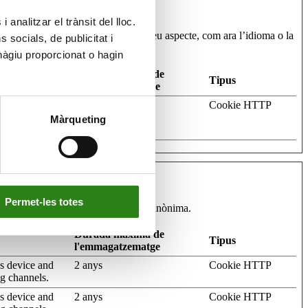
ormes, amb l’objectiu d’introduir-hi millores en funció de l’anàlisi
 analitzar el trànsit del lloc.
uè es comporta la pàgina web o el seu aspecte, com ara l’idioma o la
socials, de publicitat i
hàgiu proporcionat o hagin
Durada màxima de
Tipus
l'emmagatzematge
the user's IP
Sessió
Cookie HTTP
ed for the
Màrqueting
Permet-les totes
 i notificació d'informació de forma anònima.
Durada màxima de
Tipus
l'emmagatzematge
's device and
2 anys
Cookie HTTP
ng channels.
's device and
2 anys
Cookie HTTP