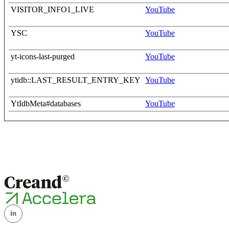
VISITOR_INFO1_LIVE
YouTube
YSC
YouTube
yt-icons-last-purged
YouTube
ytidb::LAST_RESULT_ENTRY_KEY
YouTube
YtIdbMeta#databases
YouTube
Cookies
de tercers
Data de
Cookie
Propietari
Funci
caducitat
Mesura
ANID
Google
1 any
dels an
recom
Mesura
APISID
Google
2 anys
dels an
recom
Millora
CONSENT
Google
18 anys/persistent
cookie
l’usuar