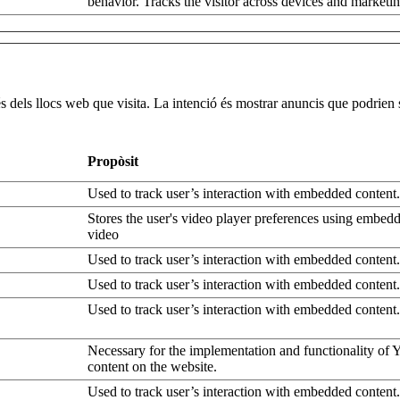
behavior. Tracks the visitor across devices and marketi
atge de
ies
r les
erències
Funcional
ioma de
uari
és dels llocs web que visita. La intenció és mostrar anuncis que podrien ser
agatzemar
sevol tipus
Tècnica
essió
Propòsit
r les
erències
Funcional
Used to track user’s interaction with embedded content.
terfície
uari
Stores the user's video player preferences using embe
kie
d’inici
video
essió: els
Used to track user’s interaction with embedded content.
s web JSP
aServer
Used to track user’s interaction with embedded content.
s) la
Tècnica
Used to track user’s interaction with embedded content.
itzen per
enir una
ió d’usuari
Necessary for the implementation and functionality of
im al
content on the website.
idor
Used to track user’s interaction with embedded content.