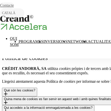
Skip to content
Contacte
CATALÀ
ENGLISH
ESPAÑOL
QUI
PROGRAMES
INVERSIONS
NETWORK
ACTUALITA
SOM
Política de cookies
CRÈDIT ANDORRÀ, SA
utilitza
cookies
pròpies i de tercers amb l
que es recullin, és necessari el seu consentiment exprés.
Llegeixi atentament aquesta Política de
cookies
per informar-se sobre
Què són les cookies?
Quina mena de cookies es fan servir en aquest web i amb quines finalitat
Les
cookies
són petits fitxers de dades que es generen a l’ordinador de
intervenir en el control d’accés a àrees restringides, així com mostr
Qui accedeix a la informació emmagatzemada a les cookies?