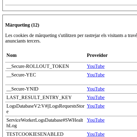
SA
miss
cook
Desa
Crèdit Andorrà,
pref
GUEST_LANGUAGE_ID
Permanent
Màrqueting (12)
SA
d’id
l’us
Les cookies de màrqueting s'utilitzen per rastrejar els visitants a trav
Emm
anunciants tercers.
Crèdit Andorrà,
En finalitzar la
has_js
qual
SA
navegació
de s
Nom
Proveïdor
Desa
Drupal.tableDrag.showWeight
Crèdit Andorrà,
pref
1 any
__Secure-ROLLOUT_TOKEN
YouTube
SA
d’in
d’us
__Secure-YEC
YouTube
Coo
de s
__Secure-YNID
YouTube
lloc
(Jav
LAST_RESULT_ENTRY_KEY
YouTube
Crèdit Andorrà,
En finalitzar la
Page
JSESSIONID
LogsDatabaseV2:V#||LogsRequestsStor
YouTube
SA
navegació
util
e
mant
sess
ServiceWorkerLogsDatabase#SWHealt
YouTube
anòn
hLog
serv
TESTCOOKIESENABLED
YouTube