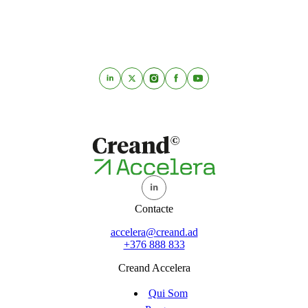
Contacte
accelera@creand.ad
+376 888 833
Creand Accelera
Qui Som