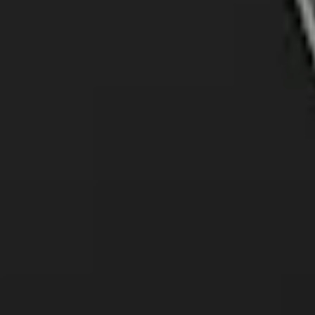
Segona promoció d’Enlaira: 
La segona promoció d’Enlaira, actualment immersa en el programa d’
Aquestes empreses estan rebent suport especialitzat i recursos per po