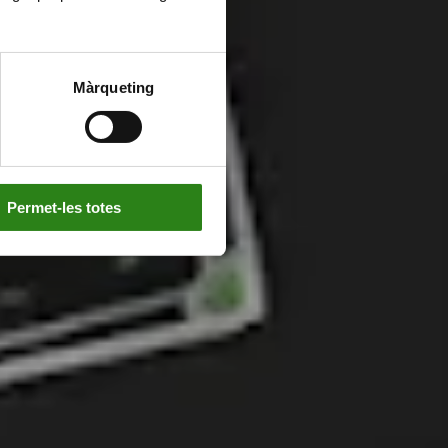
Màrqueting
02
Permet-les totes
Facturar menys de 150.000 € anuals
04
Estar al corrent de les obligacions fiscals i amb la