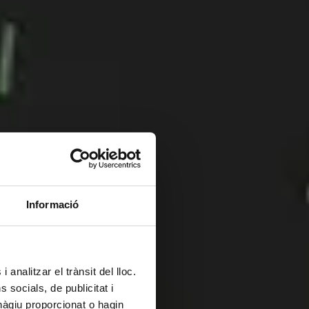
Informació
 analitzar el trànsit del lloc.
socials, de publicitat i
hàgiu proporcionat o hagin