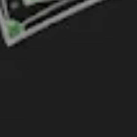
programa
cinc startups en acceleració
acceleració, està formada per
cinc startups que han estat seleccionad
tenciar el seu creixement, consolidant encara més el paper d’Enlaira com