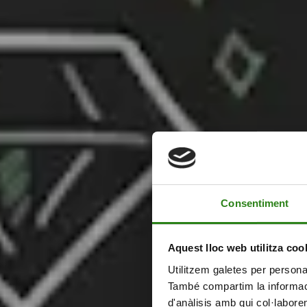
Un programa 100 % adaptat 
projecte
Després d’un
onboarding inicial i una fase d’anàlisi
, cada startup re
personalitzat que combina sessions individuals i grupals per potenciar
Consentiment
Les
mentories individuals aborden àrees com finances, estratègia
desenvolupament tecnològic
. A més, es complementen amb formacio
Aquest lloc web utilitza coo
participació en esdeveniments de valor com l’Andorra Business Marke
Utilitzem galetes per personali
exclusives organitzades per Creand.
També compartim la informació
d'anàlisis amb qui col·labore