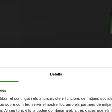
al teu
p un itinerari
 el seu creixement.
Detalls
, vendes o
ns comunes i la
kies
t o trobades
tzar el contingut i els anuncis, oferir funcions de mitjans socials i
 sobre com feu servir el nostre lloc amb els partners de mitjans 
m. Al seu torn, ells la poden combinar amb altres dades que els 