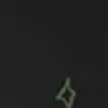
Impulsem start-ups andorran
creixement
Enlaira està cofinançat íntegrament per Andorra Business i Creand. El 
estimat és d’uns 12.000 € per startup, tenint en compte els recursos, se
acompanyament que s’ofereixen.