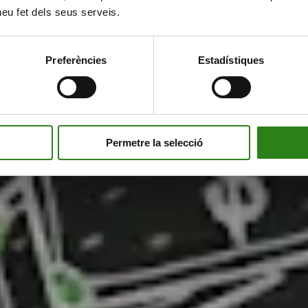
 heu fet dels seus serveis.
Preferències
Estadístiques
01
Permetre la selecció
Estar constituïda legalment a Andorra (o en procés)
r
03
Comptar amb una persona a temps complet durant el