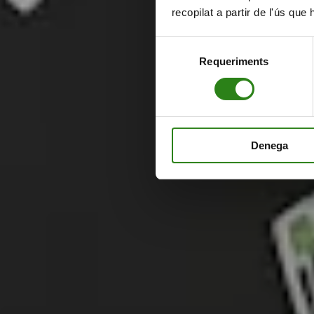
recopilat a partir de l'ús que
Selecció
Requeriments
de
consentiment
Denega
Requisits de participació
El programa Enlaira està pensat per a startups en fases inicials que
vulguin consolidar el seu projecte i créixer des d’Andorra. Per garanti
l’aprofitament del programa, cal complir uns criteris mínims de
participació.