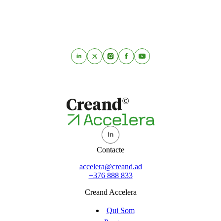
Contacte
accelera@creand.ad
+376 888 833
Creand Accelera
Qui Som