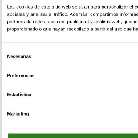
accelera@creand.ad
Las cookies de este sitio web se usan para personalizar el c
+376 888 833
sociales y analizar el tráfico. Además, compartimos informac
Creand Accelera
partners de redes sociales, publicidad y análisis web, quie
proporcionado o que hayan recopilado a partir del uso que h
¿Quiénes somos?
Programas
Inversiones
Selección
Network
Necesarias
de
Actualidad
consentimiento
Preferencias
Aviso legal
Política de privacidad
Política de cookies
Estadística
Marketing