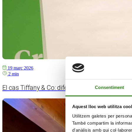
19 març 2026
2 min
El cas Tiffany & Co: diferenciar-se o desaparèi
Consentiment
Aquest lloc web utilitza coo
Utilitzem galetes per personali
També compartim la informació
d'anàlisis amb qui col·labore