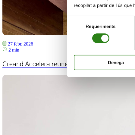
recopilat a partir de l'ús que
Selecció
Requeriments
de
consentiment
27 febr. 2026
2 min
Denega
Creand Accelera reuneix més de 130 emprenedo