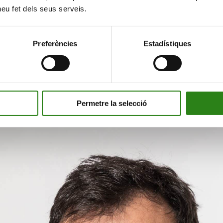
 heu fet dels seus serveis.
Preferències
Estadístiques
Permetre la selecció
rs i inversors en una cimera sobre innovació 