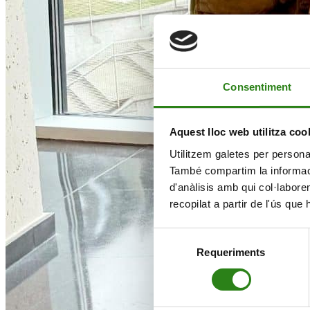
Consentiment
Aquest lloc web utilitza coo
Utilitzem galetes per personali
També compartim la informació
d'anàlisis amb qui col·labore
recopilat a partir de l'ús que
Selecció
Requeriments
de
consentiment