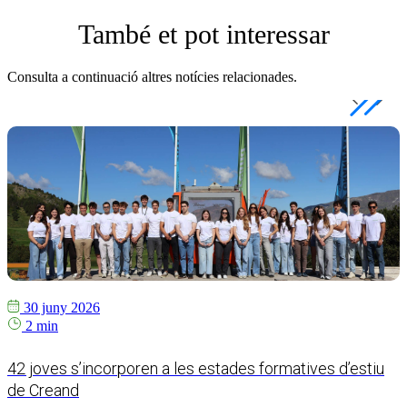
També et pot interessar
Consulta a continuació altres notícies relacionades.
30 juny 2026
2 min
42 joves s’incorporen a les estades formatives d’estiu
C
de Creand