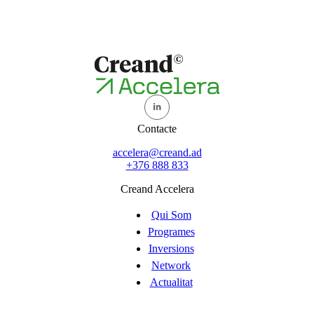
Contacte
accelera@creand.ad
+376 888 833
Creand Accelera
Qui Som
Programes
Inversions
Network
Actualitat