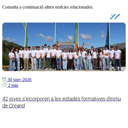
Consulta a continuació altres notícies relacionades.
30 juny 2026
2 min
42 joves s’incorporen a les estades formatives d’estiu
C
de Creand