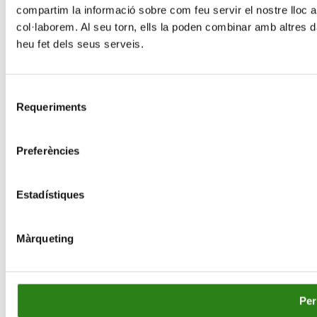
Avis legal
Política de privadesa
Política de cookies
compartim la informació sobre com feu servir el nostre lloc am
col·laborem. Al seu torn, ells la poden combinar amb altres d
heu fet dels seus serveis.
Selecció
Requeriments
de
consentiment
Preferències
Estadístiques
Màrqueting
Per