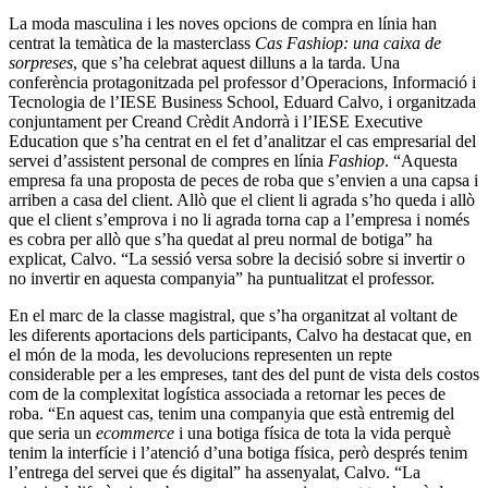
La moda masculina i les noves opcions de compra en línia han
centrat la temàtica de la masterclass
Cas Fashiop: una caixa de
sorpreses
, que s’ha celebrat aquest dilluns a la tarda. Una
conferència protagonitzada pel professor d’Operacions, Informació i
Tecnologia de l’IESE Business School, Eduard Calvo, i organitzada
conjuntament per Creand Crèdit Andorrà i l’IESE Executive
Education que s’ha centrat en el fet d’analitzar el cas empresarial del
servei d’assistent personal de compres en línia
Fashiop
. “Aquesta
empresa fa una proposta de peces de roba que s’envien a una capsa i
arriben a casa del client. Allò que el client li agrada s’ho queda i allò
que el client s’emprova i no li agrada torna cap a l’empresa i només
es cobra per allò que s’ha quedat al preu normal de botiga” ha
explicat, Calvo. “La sessió versa sobre la decisió sobre si invertir o
no invertir en aquesta companyia” ha puntualitzat el professor.
En el marc de la classe magistral, que s’ha organitzat al voltant de
les diferents aportacions dels participants, Calvo ha destacat que, en
el món de la moda, les devolucions representen un repte
considerable per a les empreses, tant des del punt de vista dels costos
com de la complexitat logística associada a retornar les peces de
roba. “En aquest cas, tenim una companyia que està entremig del
que seria un
ecommerce
i una botiga física de tota la vida perquè
tenim la interfície i l’atenció d’una botiga física, però després tenim
l’entrega del servei que és digital” ha assenyalat, Calvo. “La