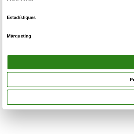
Estadístiques
Màrqueting
Pe