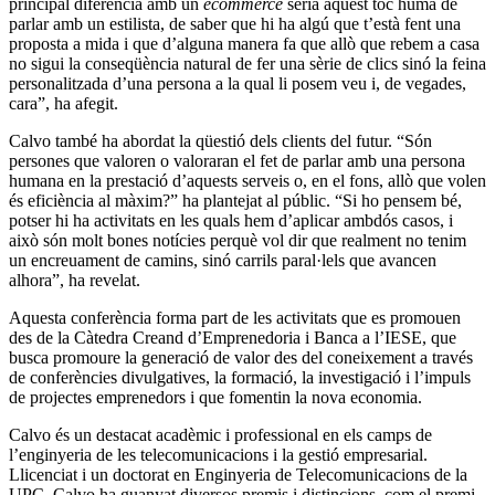
principal diferència amb un
ecommerce
seria aquest toc humà de
parlar amb un estilista, de saber que hi ha algú que t’està fent una
proposta a mida i que d’alguna manera fa que allò que rebem a casa
no sigui la conseqüència natural de fer una sèrie de clics sinó la feina
personalitzada d’una persona a la qual li posem veu i, de vegades,
cara”, ha afegit.
Calvo també ha abordat la qüestió dels clients del futur. “Són
persones que valoren o valoraran el fet de parlar amb una persona
humana en la prestació d’aquests serveis o, en el fons, allò que volen
és eficiència al màxim?” ha plantejat al públic. “Si ho pensem bé,
potser hi ha activitats en les quals hem d’aplicar ambdós casos, i
això són molt bones notícies perquè vol dir que realment no tenim
un encreuament de camins, sinó carrils paral·lels que avancen
alhora”, ha revelat.
Aquesta conferència forma part de les activitats que es promouen
des de la Càtedra Creand d’Emprenedoria i Banca a l’IESE, que
busca promoure la generació de valor des del coneixement a través
de conferències divulgatives, la formació, la investigació i l’impuls
de projectes emprenedors i que fomentin la nova economia.
Calvo és un destacat acadèmic i professional en els camps de
l’enginyeria de les telecomunicacions i la gestió empresarial.
Llicenciat i un doctorat en Enginyeria de Telecomunicacions de la
UPC, Calvo ha guanyat diversos premis i distincions, com el premi