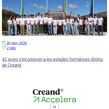
30 juny 2026
2 min
42 joves s’incorporen a les estades formatives d’estiu
C
de Creand