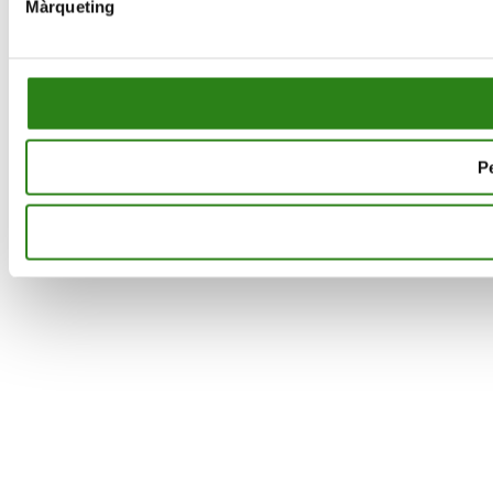
Màrqueting
Pe