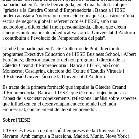
ha participat en l’acte de benvinguda, en el qual ha destacat que
“gràcies a la Càtedra Creand d’Emprenedoria i Banca a l’IESE
podem acostar a Andorra una formació com aquesta, a càrrec d’una
escola de negocis global i referent com és l’IESE, amb una
metodologia diferencial i molt personalitzada, alhora que creem
sinergies amb una institució educativa com la Universitat d’Andorra
i contribuïm a l’evolució de l’emprenedoria del país”.
També han participat en l’acte Guillermo de Prat, director de
programes Executive Education de l’IESE Business School, i Albert
Fernández, director acadèmic del nou programa i director de la
Càtedra Creand d’Emprenedoria i Banca a l’IESE, així com
Montserrat Casalprim, directora del Centre d’Estudis Virtuals i
d’Extensió Universitària de la Universitat d’Andorra.
Es tracta de la primera formació que impulsa la Càtedra Creand
d’Emprenedoria i Banca a l’IESE, que té com a objectiu posar a
l’abast de la societat coneixements, reflexions i anàlisi sobre aspectes
que influeixen en el desenvolupament econòmic i del món
empresarial, concretament del teixit emprenedor.
Sobre l’IESE
L’IESE és l’escola de direcció d’empreses de la Universitat de
Navarra. Amb campus a Barcelona, Madrid, Munic, Nova York i