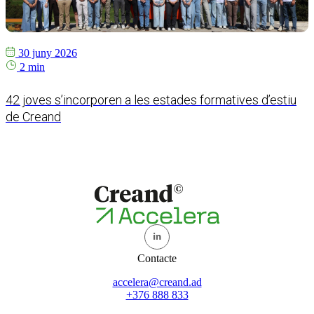
30 juny 2026
2 min
42 joves s’incorporen a les estades formatives d’estiu
C
de Creand
Contacte
accelera@creand.ad
+376 888 833