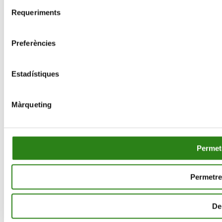
Selecció
Avis legal
Política de privadesa
Política de cookies
Requeriments
de
consentiment
Preferències
Estadístiques
Màrqueting
Permet-
Permetre 
De