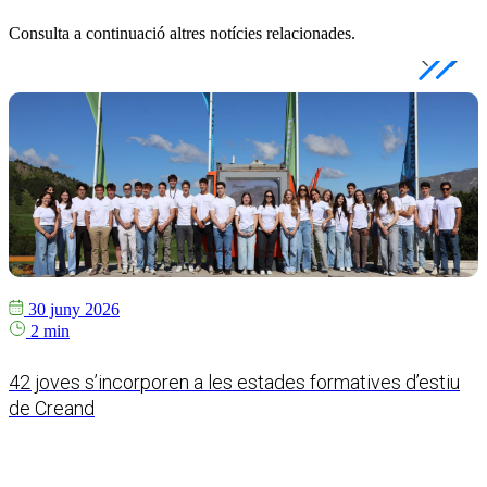
Consulta a continuació altres notícies relacionades.
30 juny 2026
2 min
42 joves s’incorporen a les estades formatives d’estiu
C
de Creand