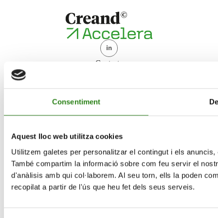
Contacte
accelera@creand.ad
+376 888 833
Consentiment
De
Creand Accelera
Qui Som
Programes
Aquest lloc web utilitza cookies
Inversions
Utilitzem galetes per personalitzar el contingut i els anuncis, o
Network
També compartim la informació sobre com feu servir el nostre 
Actualitat
d'anàlisis amb qui col·laborem. Al seu torn, ells la poden c
recopilat a partir de l'ús que heu fet dels seus serveis.